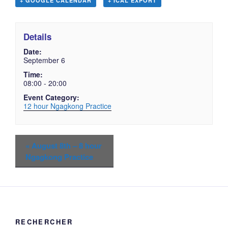
+ GOOGLE CALENDAR
+ ICAL EXPORT
Details
Date:
September 6
Time:
08:00 - 20:00
Event Category:
12 hour Ngagkong Practice
«
August 8th – 8 hour
Ngagkong Practice
RECHERCHER